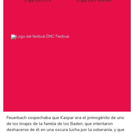
ocasiones aderezado con opio). Contaba cómo pocos días
antes de su liberación, “el hombre con el que siempre había
estado“, le enseñó a escribir su nombre y a decir las frases
que repetía cuando fue encontrado (“un jinete como mi padre
quiero” y “caballo, caballo“). Hasta este momento no había
visto a ningún ser humano.
Los médicos decretaron que no era un loco ni sufría más
retraso que el que le había provocado el aislamiento. Su
proceso de aprendizaje estuvo tutorizado fundamentalmente
por Anselm von Feuerbach, que dejó testimonio de su peculiar
inteligencia: con una sensibilidad especial para la pintura y la
equitación, apasionado por la lectura y la música, Kaspar
nunca resolvió quién se encontraba al otro lado de los
espejos, tampoco logró asimilar la idea del Dios único, le
repelían las imágenes cristianas y odiaba el latín, no
diferenciaba los acontecimientos soñados de los vividos y
atribuía voluntad a todos los seres inanimados.
Feuerbach sospechaba que Kaspar era el primogénito de uno
de los linajes de la familia de los Baden, que intentaron
deshacerse de él en una oscura lucha por la soberanía, y que