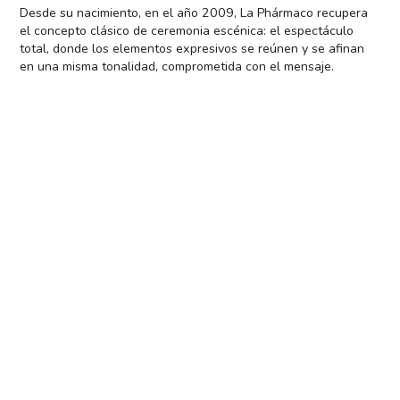
Desde su nacimiento, en el año 2009, La Phármaco recupera
el concepto clásico de ceremonia escénica: el espectáculo
total, donde los elementos expresivos se reúnen y se afinan
en una misma tonalidad, comprometida con el mensaje.
En La Phármaco creemos que la danza no se limita a una
cuestión de géneros ni de estilos, su labor es tratar de hacer
visible lo que estaba oscuro. Las formas y las dinámicas son
siempre inesperadas, originadas en lo profundo y reveladas
como secretos donde el alma puede manifestarse y
reconocerse.
La danza es un arte culto, que dialoga con las voces
fundamentales de nuestra Historia: La Phármaco encuentra en
los clásicos de la literatura universal un espejo apropiado para
reflejar nuestra época, al tiempo que reivindica la danza como
mecanismo social, humanista.
La ceremonia escénica es necesaria. La experiencia poética
nos enfrenta con las contradicciones de lo humano. Quien
baila nos recuerda que el mundo se está creando todavía.